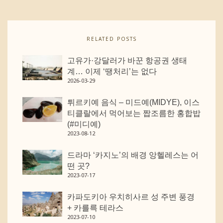
RELATED POSTS
고유가·강달러가 바꾼 항공권 생태
계… 이제 ‘땡처리’는 없다
2026-03-29
튀르키예 음식 – 미드예(MIDYE), 이스
티클랄에서 먹어보는 짭조름한 홍합밥
(#미디예)
2023-08-12
드라마 ‘카지노’의 배경 앙헬레스는 어
떤 곳?
2023-07-17
카파도키아 우치히사르 성 주변 풍경
+ 카를륵 테라스
2023-07-10