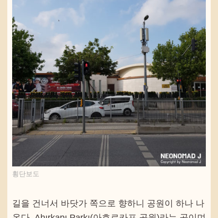
횡단보도
길을 건너서 바닷가 쪽으로 향하니 공원이 하나 나
온다. Ahırkapı Parkı(아흐르카프 공원)라는 곳이며