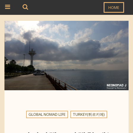
HOME
GLOBAL NOMAD LIFE
TURKEY(튀르키예)