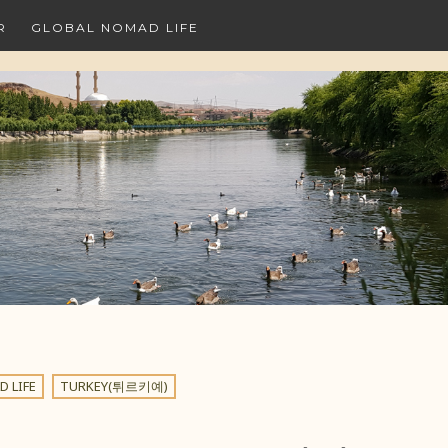
R
GLOBAL NOMAD LIFE
 LIFE
TURKEY(튀르키예)