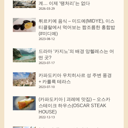
계… 이제 ‘땡처리’는 없다
2026-03-29
튀르키예 음식 – 미드예(MIDYE), 이스
티클랄에서 먹어보는 짭조름한 홍합밥
(#미디예)
2023-08-12
드라마 ‘카지노’의 배경 앙헬레스는 어
떤 곳?
2023-07-17
카파도키아 우치히사르 성 주변 풍경
+ 카를륵 테라스
2023-07-10
(카파도키아 | 괴레메 맛집) – 오스카
스테이크 하우스(OSCAR STEAK
HOUSE)
2022-12-13