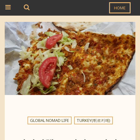
HOME
GLOBAL NOMAD LIFE
TURKEY(튀르키예)