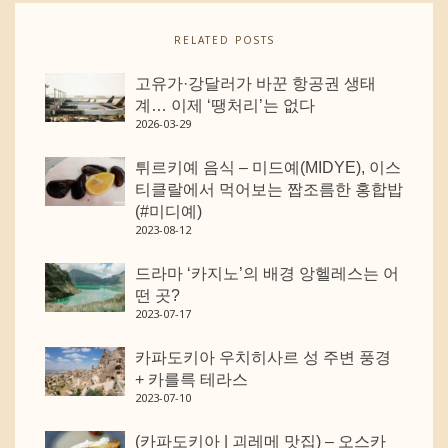
RELATED POSTS
고유가·강달러가 바꾼 항공권 생태
계… 이제 ‘땡처리’는 없다
2026-03-29
튀르키예 음식 – 미드예(MIDYE), 이스
티클랄에서 먹어보는 짭조름한 홍합밥
(#미디예)
2023-08-12
드라마 ‘카지노’의 배경 앙헬레스는 어
떤 곳?
2023-07-17
카파도키아 우치히사르 성 주변 풍경
+ 카를륵 테라스
2023-07-10
(카파도키아 | 괴레메 맛집) – 오스카