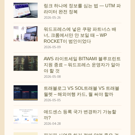
링크 하나에 정보를 심는 법 — UTM 파
라미터 완전 정복
2026-05-26
워드프레스에 넣은 쿠팡 파트너스 배
너, 크롬에서만 안 보일 때 – WP
ROCKET이 범인이었다
2026-05-09
AWS 라이트세일 BITNAMI 블루프린트
지원 종료 – 워드프레스 운영자가 알아
야 할 것
2026-05-08
트래블로그 VS SOL트래블 VS 트래블
월렛 – 해외여행 카드, 뭘 써야 할까
2026-05-05
애드센스 등록 국가 변경하기 가능할
까?
2026-04-28