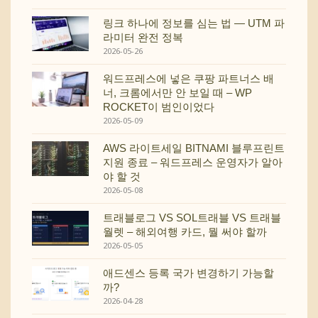
링크 하나에 정보를 심는 법 — UTM 파
라미터 완전 정복
2026-05-26
워드프레스에 넣은 쿠팡 파트너스 배
너, 크롬에서만 안 보일 때 – WP
ROCKET이 범인이었다
2026-05-09
AWS 라이트세일 BITNAMI 블루프린트
지원 종료 – 워드프레스 운영자가 알아
야 할 것
2026-05-08
트래블로그 VS SOL트래블 VS 트래블
월렛 – 해외여행 카드, 뭘 써야 할까
2026-05-05
애드센스 등록 국가 변경하기 가능할
까?
2026-04-28